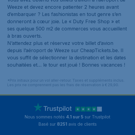
Weeze et devez encore patienter 2 heures avant
d’embarquer ? Les fashionistas en tout genre s’en
donneront à cœur joie. Le « Duty Free Shop » et
ses quelque 500 m2 de commerces vous accueillent
à bras ouverts.
N’attendez plus et réservez votre billet d’avion
depuis l’aéroport de Weeze sur CheapTickets.be. Il
vous suffit de sélectionner la destination et les dates
souhaitées et… le tour est joué ! Bonnes vacances !
*Prix initiaux pour un vol aller-retour. Taxes et suppléments inclus.
Les prix ne comprennent pas les frais de réservation à € 29,90.
Nous sommes notés
4.1 sur 5
sur Trustpilot
Basé sur
8251
avis de clients