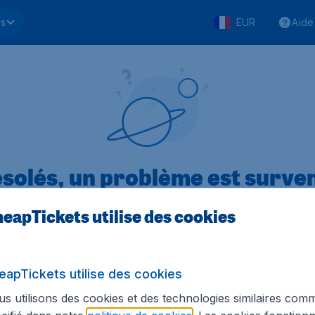
ls
EUR
Aide
solés, un problème est surve
eapTickets utilise des cookies
.1 sur 5
sur Trustpilot
Basé s
eapTickets utilise des cookies
s utilisons des cookies et des technologies similaires com
Tickets.be
Sites internationaux