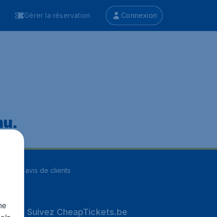
Gérer la réservation
Connexion
nu.
ur
8255
avis de clients
me
Suivez CheapTickets.be