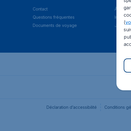
spé
gar
Contact
À propo
coo
Questions fréquentes
Informat
(
voi
Documents de voyage
Jobs
sui
pub
acc
Déclaration d’accessibilité
Conditions g