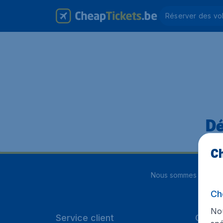
Réserver des vo
Dé
Ch
Nous sommes notés
4
Ch
Nou
Service client
Cheap