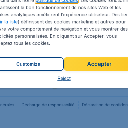
cifié dans notre
politique de cookies
. Les cookies fonctionn
antissent le bon fonctionnement de nos sites Web et les
s
Flugladen.de
kies analytiques améliorent l’expérience utilisateur. Des tie
ion Légale
CheapTickets.ch
r la liste
) définissent des cookies marketing et autres pour
CheapTickets.sg
vre votre comportement de navigation et vous montrer des
CheapTickets.nl
licités personnalisées. En cliquant sur Accepter, vous
eptez tous les cookies.
Accepter
Customize
Reject
énérales
Décharge de responsabilité
Déclaration de confident