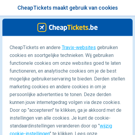
CheapTickets maakt gebruik van cookies
menu
/Blog
CheapTickets en andere
Travix-websites
gebruiken
cookies en soortgelijke technieken. Wij gebruiken
18/02/2022
-
By
CheapTickets.be
functionele cookies om onze websites goed te laten
functioneren, en analytische cookies om je de best
mogelijke gebruikerservaring te bieden. Derden stellen
marketing cookies en andere cookies in om je
persoonlijke advertenties te tonen. Deze derden
kunnen jouw internetgedrag volgen via deze cookies.
Door op "accepteren" te klikken, ga je akkoord met de
Skyhigh: de lekkerste rooftop cocktails van Bangkok
instellingen van alle cookies. Je kunt de cookie-
standaardinstellingen veranderen door op "
wijzig
cookie-instellingen
" te klikken. Lees onze