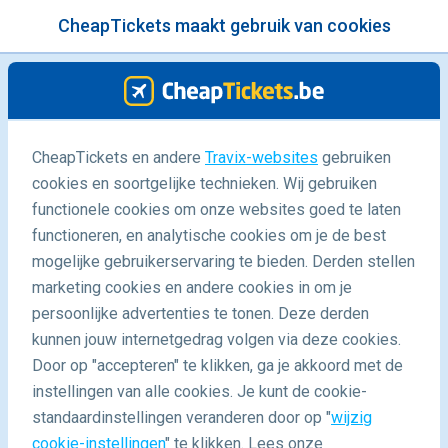
CheapTickets maakt gebruik van cookies
menu
/Blog
CheapTickets en andere
Travix-websites
gebruiken
cookies en soortgelijke technieken. Wij gebruiken
28/08/2017
-
By
Claudia
functionele cookies om onze websites goed te laten
functioneren, en analytische cookies om je de best
mogelijke gebruikerservaring te bieden. Derden stellen
marketing cookies en andere cookies in om je
persoonlijke advertenties te tonen. Deze derden
kunnen jouw internetgedrag volgen via deze cookies.
Door op "accepteren" te klikken, ga je akkoord met de
5 redenen waarom je op citytrip naar Barcelona wilt
instellingen van alle cookies. Je kunt de cookie-
standaardinstellingen veranderen door op "
wijzig
cookie-instellingen
" te klikken. Lees onze