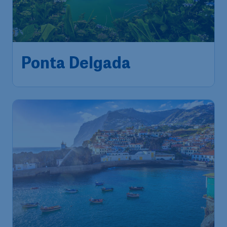
213
*
Ponta Delgada
€
vanaf
Brussels
,
Luchthaven Brussel
Heenreis:
24 sep.
Ponta Delgada
,
Aeroporto
Terugreis:
13 okt.
João Paulo II
1u geleden gevonden
•
Tap Portugal
163
*
Madeira
€
vanaf