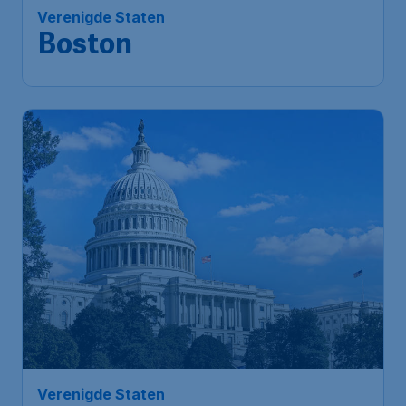
Brussels
,
Luchthaven Brussel
Heenreis:
09 sep.
Boston
,
Internationale
Terugreis:
21 sep.
luchthaven Boston
1u geleden gevonden
•
Tap Portugal
533
*
Verenigde Staten
€
vanaf
Washington DC
Brussels
,
Luchthaven Brussel
Heenreis:
10 sep.
Washington D.C.
,
Terugreis:
06 okt.