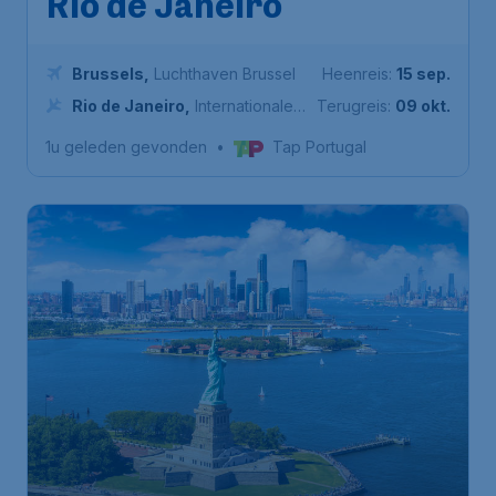
Rio de Janeiro
Brussels
,
Luchthaven Brussel
Heenreis:
15 sep.
Rio de Janeiro
,
Internationale
Terugreis:
09 okt.
Luchthaven Antônio Carlos
1u geleden gevonden
•
Tap Portugal
Jobim
507
*
Verenigde Staten
€
vanaf
New York