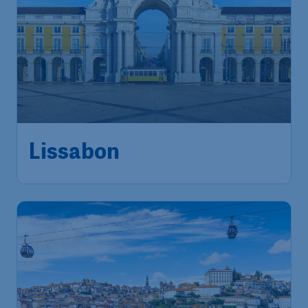
143
*
Lissabon
€
vanaf
Brussels
,
Luchthaven Brussel
Heenreis:
27 sep.
Lisbon
,
Luchthaven Portela
Terugreis:
13 okt.
1u geleden gevonden
•
Tap Portugal