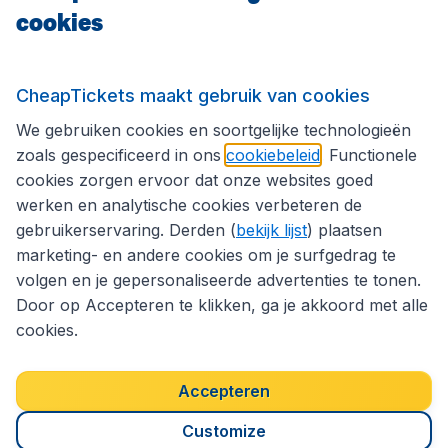
cookies
Internationale sites
CheapTickets maakt gebruik van cookies
We gebruiken cookies en soortgelijke technologieën
Volg CheapTickets.be
zoals gespecificeerd in ons
cookiebeleid
. Functionele
cookies zorgen ervoor dat onze websites goed
werken en analytische cookies verbeteren de
gebruikerservaring. Derden (
bekijk lijst
) plaatsen
marketing- en andere cookies om je surfgedrag te
volgen en je gepersonaliseerde advertenties te tonen.
Door op Accepteren te klikken, ga je akkoord met alle
cookies.
Toegankelijkheidsverklaring
Algemene voorwaarden
Disclaimer
Privacybeleid
Cookies
Accepteren
Copyright © 2026
Customize