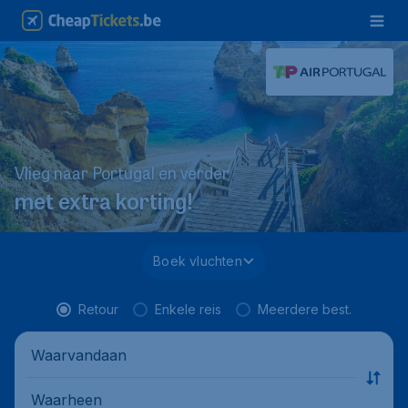
Vlieg naar Portugal en verder
met extra korting!
Boek vluchten
Retour
Enkele reis
Meerdere best.
Waarvandaan
Waarheen