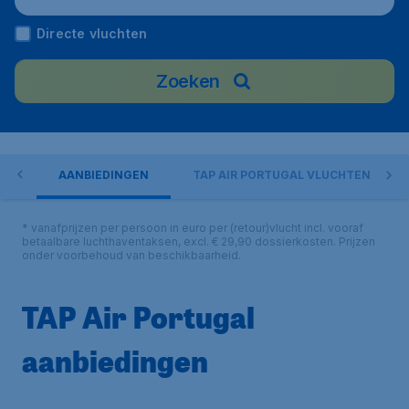
Directe vluchten
Zoeken
GAL
AANBIEDINGEN
TAP AIR PORTUGAL VLUCHTEN
* vanafprijzen per persoon in euro per (retour)vlucht incl. vooraf
betaalbare luchthaventaksen, excl. € 29,90 dossierkosten. Prijzen
onder voorbehoud van beschikbaarheid.
TAP Air Portugal
aanbiedingen