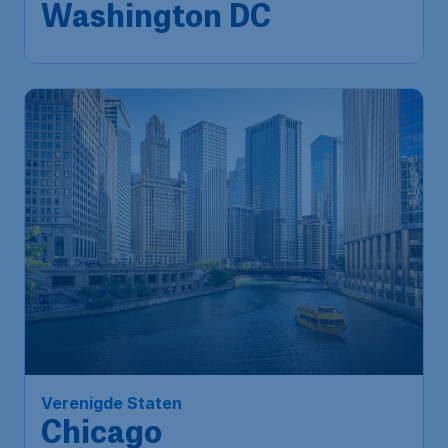
Internationale luchthaven
1u geleden gevonden
•
Tap Portugal
Washington Dulles
Verenigde Staten
Chicago