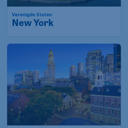
Brussels
,
Luchthaven Brussel
Heenreis:
10 sep.
New York
,
J. F. Kennedy
Terugreis:
27 sep.
Luchthaven
1u geleden gevonden
•
Tap Portugal
517
*
Verenigde Staten
€
vanaf
Boston