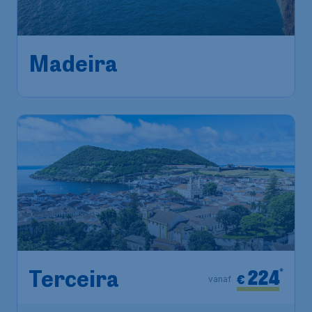
Brussels
,
Luchthaven Brussel
Heenreis:
31 aug.
Funchal
,
Luchthaven van
Terugreis:
20 sep.
Madeira
1u geleden gevonden
•
Tap Portugal
224
*
Terceira
€
vanaf