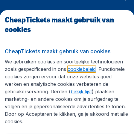
CheapTickets maakt gebruik van
CheapTickets.be
cookies
Internationale sites
CheapTickets maakt gebruik van cookies
We gebruiken cookies en soortgelijke technologieën
Volg CheapTickets.be
zoals gespecificeerd in ons
cookiebeleid
. Functionele
cookies zorgen ervoor dat onze websites goed
werken en analytische cookies verbeteren de
gebruikerservaring. Derden (
bekijk lijst
) plaatsen
marketing- en andere cookies om je surfgedrag te
volgen en je gepersonaliseerde advertenties te tonen.
Door op Accepteren te klikken, ga je akkoord met alle
cookies.
Toegankelijkheidsverklaring
Algemene voorwaarden