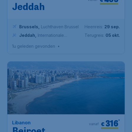
463
Saoedi-Arabië
€
vanaf
Jeddah
Brussels
,
Luchthaven Brussel
Heenreis:
29 sep.
Jeddah
,
Internationale
Terugreis:
05 okt.
luchthaven Koning Abdoel Aziz
1u geleden gevonden
•
316
*
Libanon
€
vanaf