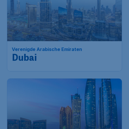
422
*
Verenigde Arabische Emiraten
€
vanaf
Dubai
Brussels
,
Luchthaven Brussel
Heenreis:
29 sep.
Dubai
,
internationale
Terugreis:
07 okt.
luchthaven van dubai
1u geleden gevonden
•
Royal Jordanian