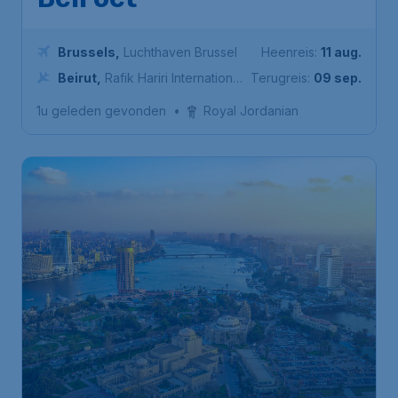
Beiroet
Brussels
,
Luchthaven Brussel
Heenreis:
11 aug.
Beirut
,
Rafik Hariri International
Terugreis:
09 sep.
Airport
1u geleden gevonden
•
Royal Jordanian