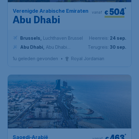
504
*
Verenigde Arabische Emiraten
€
vanaf
Abu Dhabi
Brussels
,
Luchthaven Brussel
Heenreis:
24 sep.
Abu Dhabi
,
Abu Dhabi
Terugreis:
30 sep.
International Airport
1u geleden gevonden
•
Royal Jordanian
*