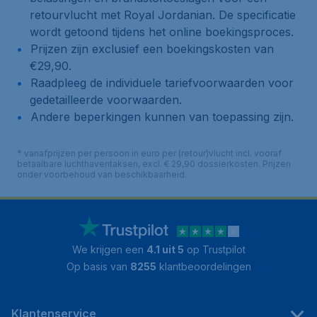
retourvlucht met Royal Jordanian. De specificatie
wordt getoond tijdens het online boekingsproces.
Prijzen zijn exclusief een boekingskosten van
€29,90.
Raadpleeg de individuele tariefvoorwaarden voor
gedetailleerde voorwaarden.
Andere beperkingen kunnen van toepassing zijn.
* vanafprijzen per persoon in euro per (retour)vlucht incl. vooraf
betaalbare luchthaventaksen, excl. € 29,90 dossierkosten. Prijzen
onder voorbehoud van beschikbaarheid.
We krijgen een
4.1 uit 5
op Trustpilot
Op basis van
8255
klantbeoordelingen
Klantenservice