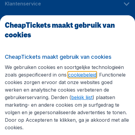
Klantenservice
CheapTickets maakt gebruik van
CheapTickets.be
cookies
Internationale sites
CheapTickets maakt gebruik van cookies
We gebruiken cookies en soortgelijke technologieën
Volg CheapTickets.be
zoals gespecificeerd in ons
cookiebeleid
. Functionele
cookies zorgen ervoor dat onze websites goed
werken en analytische cookies verbeteren de
gebruikerservaring. Derden (
bekijk lijst
) plaatsen
marketing- en andere cookies om je surfgedrag te
volgen en je gepersonaliseerde advertenties te tonen.
Door op Accepteren te klikken, ga je akkoord met alle
cookies.