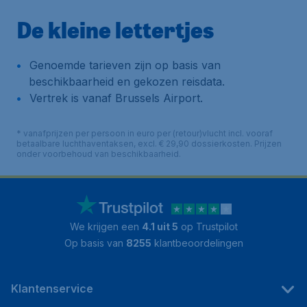
De kleine lettertjes
Genoemde tarieven zijn op basis van
beschikbaarheid en gekozen reisdata.
Vertrek is vanaf Brussels Airport.
* vanafprijzen per persoon in euro per (retour)vlucht incl. vooraf
betaalbare luchthaventaksen, excl. € 29,90 dossierkosten. Prijzen
onder voorbehoud van beschikbaarheid.
We krijgen een
4.1 uit 5
op Trustpilot
Op basis van
8255
klantbeoordelingen
Klantenservice