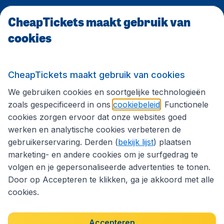
CheapTickets maakt gebruik van
CheapTickets.be
cookies
Internationale sites
CheapTickets maakt gebruik van cookies
We gebruiken cookies en soortgelijke technologieën
Volg CheapTickets.be
zoals gespecificeerd in ons
cookiebeleid
. Functionele
cookies zorgen ervoor dat onze websites goed
werken en analytische cookies verbeteren de
gebruikerservaring. Derden (
bekijk lijst
) plaatsen
marketing- en andere cookies om je surfgedrag te
volgen en je gepersonaliseerde advertenties te tonen.
Door op Accepteren te klikken, ga je akkoord met alle
cookies.
Toegankelijkheidsverklaring
Algemene voorwaarden
Disclaimer
Privacybeleid
Cookies
Accepteren