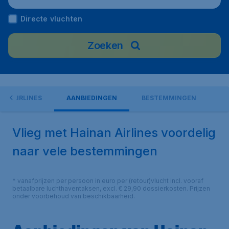
Directe vluchten
Zoeken
AN AIRLINES
AANBIEDINGEN
BESTEMMINGEN
Vlieg met Hainan Airlines voordelig
naar vele bestemmingen
* vanafprijzen per persoon in euro per (retour)vlucht incl. vooraf
betaalbare luchthaventaksen, excl. € 29,90 dossierkosten. Prijzen
onder voorbehoud van beschikbaarheid.