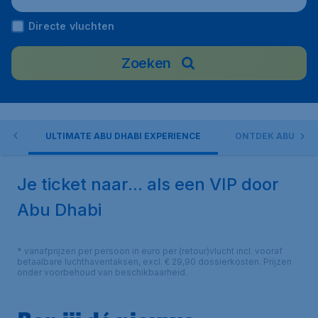
Directe vluchten
Zoeken
EN
ULTIMATE ABU DHABI EXPERIENCE
ONTDEK ABU DHA
Je ticket naar... als een VIP door
Abu Dhabi
* vanafprijzen per persoon in euro per (retour)vlucht incl. vooraf
betaalbare luchthaventaksen, excl. € 29,90 dossierkosten. Prijzen
onder voorbehoud van beschikbaarheid.