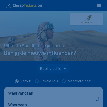
Ultimate Abu Dhabi Experience
Ben jij dé nieuwe influencer?
Boek vluchten
Retour
Enkele reis
Meerdere best.
Waarvandaan
Waarheen