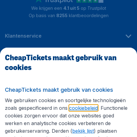
We krijgen een
4.1 uit 5
op Trustpilot
Op basis van
8255
klantbeoordelingen
Klantenservice
CheapTickets maakt gebruik van
CheapTickets.be
cookies
Internationale sites
CheapTickets maakt gebruik van cookies
We gebruiken cookies en soortgelijke technologieën
Volg CheapTickets.be
zoals gespecificeerd in ons
cookiebeleid
. Functionele
cookies zorgen ervoor dat onze websites goed
werken en analytische cookies verbeteren de
gebruikerservaring. Derden (
bekijk lijst
) plaatsen