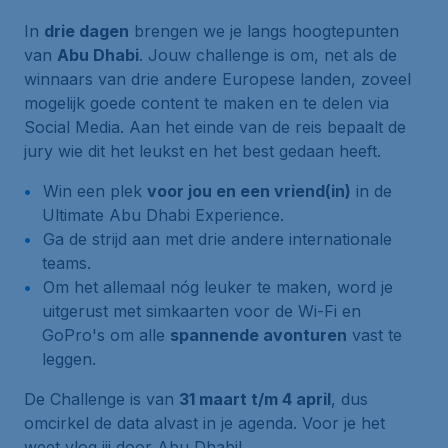
In
drie dagen
brengen we je langs hoogtepunten
van
Abu Dhabi
. Jouw challenge is om, net als de
winnaars van drie andere Europese landen, zoveel
mogelijk goede content te maken en te delen via
Social Media. Aan het einde van de reis bepaalt de
jury wie dit het leukst en het best gedaan heeft.
Win een plek
voor jou en een vriend(in)
in de
Ultimate Abu Dhabi Experience.
Ga de strijd aan met drie andere internationale
teams.
Om het allemaal nóg leuker te maken, word je
uitgerust met simkaarten voor de Wi-Fi en
GoPro's om alle
spannende avonturen
vast te
leggen.
De Challenge is van
31 maart t/m 4 april
, dus
omcirkel de data alvast in je agenda. Voor je het
weet vlog jij door Abu Dhabi!