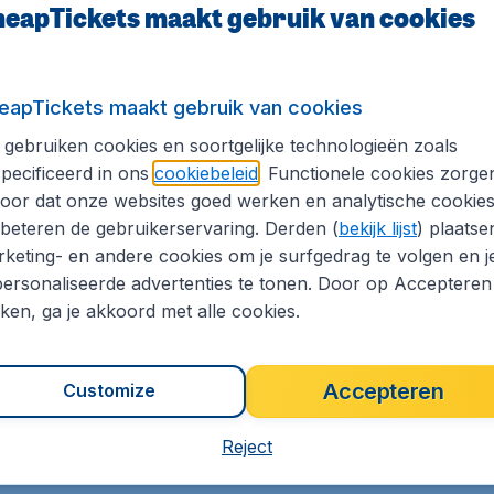
eapTickets maakt gebruik van cookies
us Airways
eapTickets maakt gebruik van cookies
t 3 uur voor vertrek van de vlucht. De service is nog niet 
gebruiken cookies en soortgelijke technologieën zoals
 ook op de luchthaven worden ingecheckt.
pecificeerd in ons
cookiebeleid
. Functionele cookies zorge
oor dat onze websites goed werken en analytische cookie
agage
beteren de gebruikerservaring. Derden (
bekijk lijst
) plaatse
keting- en andere cookies om je surfgedrag te volgen en j
oegestaan. Je mag 1 stuk ruimbagage meenemen, met een t
ersonaliseerde advertenties te tonen. Door op Accepteren
kken, ga je akkoord met alle cookies.
Accepteren
Customize
ens jouw vlucht genieten van diverse films en muziek.
bruiken tijdens jouw vlucht, dient dit minimaal 48 uur voor
Reject