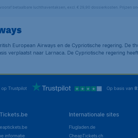
cl. vooraf betaalbare luchthaventaksen, excl. € 29,90 dossierkosten. Prijzen
rways
tish European Airways en de Cypriotische regering. De thu
asis verplaatst naar Larnaca. De Cypriotische regering heef
op Trustpilot
Op basis van
8
Tickets.be
Internationale sites
eaptickets.be
Flugladen.de
he informatie
CheapTickets.ch