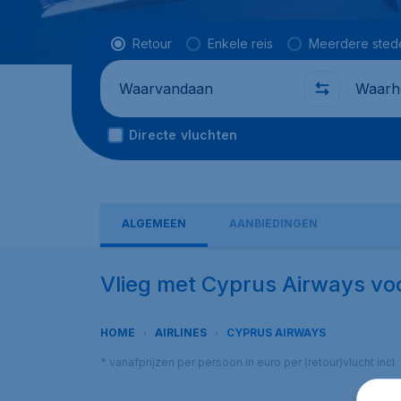
Vluchttype
Retour
Enkele reis
Meerdere sted
Waarvandaan
Waarhe
Directe vluchten
ALGEMEEN
AANBIEDINGEN
Vlieg met Cyprus Airways vo
HOME
AIRLINES
CYPRUS AIRWAYS
* vanafprijzen per persoon in euro per (retour)vlucht in