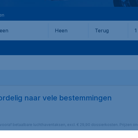
en
Heen
Terug
1
en
ordelig naar vele bestemmingen
cl. vooraf betaalbare luchthaventaksen, excl. € 29,90 dossierkosten. Prijzen