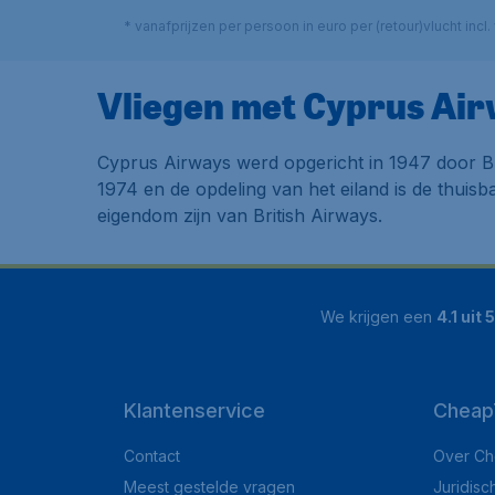
* vanafprijzen per persoon in euro per (retour)vlucht in
Vliegen met Cyprus Ai
Cyprus Airways werd opgericht in 1947 door Bri
1974 en de opdeling van het eiland is de thuisb
eigendom zijn van British Airways.
We krijgen een
4.1 uit 5
Klantenservice
Cheap
Contact
Over Ch
Meest gestelde vragen
Juridisc