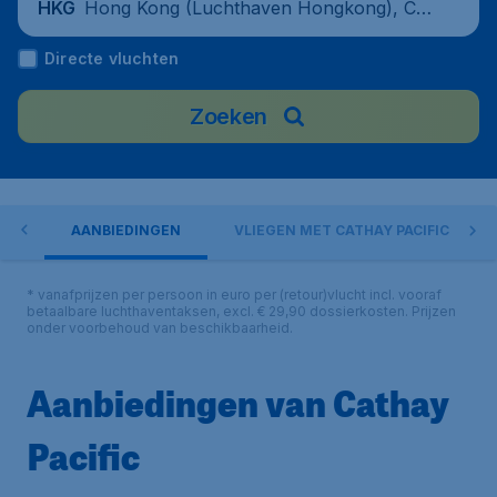
Hong Kong (Luchthaven Hongkong), Chi
HKG
na
Directe vluchten
Zoeken
ORT
AANBIEDINGEN
VLIEGEN MET CATHAY PACIFIC
* vanafprijzen per persoon in euro per (retour)vlucht incl. vooraf
betaalbare luchthaventaksen, excl. € 29,90 dossierkosten. Prijzen
onder voorbehoud van beschikbaarheid.
Aanbiedingen van Cathay
Pacific