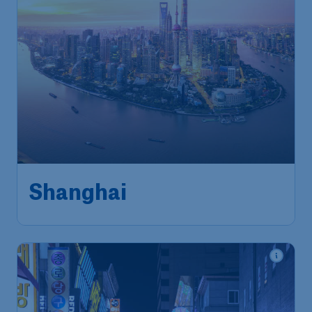
704
*
Shanghai
€
vanaf
Brussels
,
Luchthaven Brussel
Heenreis:
07 dec.
Shanghai
,
Luchthaven
Terugreis:
14 dec.
Shanghai Hongqiao
1u geleden gevonden
•
Cathay Pacific