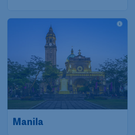
1u geleden gevonden
•
Cathay Pacific
727
*
Manila
€
vanaf
Brussels
,
Luchthaven Brussel
Heenreis:
03 dec.
Metro Manila
,
Ninoy Aquino
Terugreis:
13 dec.
International Airport
1u geleden gevonden
•
Cathay Pacific