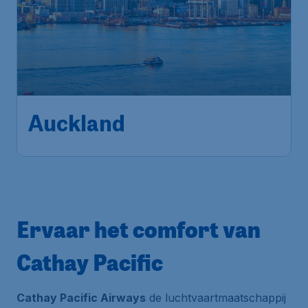
1.282
*
Auckland
€
vanaf
Brussels
,
Luchthaven Brussel
Heenreis:
03 nov.
Auckland
,
Luchthaven van
Terugreis:
11 nov.
Auckland
1u geleden gevonden
•
Cathay Pacific
Ervaar het comfort van
Cathay Pacific
Cathay Pacific Airways
de luchtvaartmaatschappij