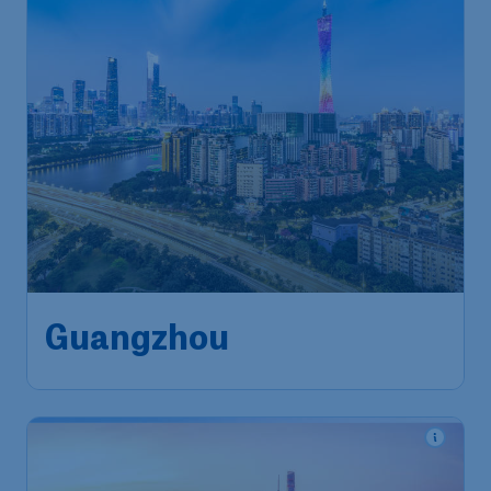
677
*
Guangzhou
€
vanaf
Brussels
,
Luchthaven Brussel
Heenreis:
05 nov.
Guangzhou
,
Internationale
Terugreis:
16 nov.
luchthaven Guangzhou Baiyun
1u geleden gevonden
•
Cathay Pacific