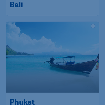
Bali
,
Luchthaven Ngurah Rai
Terugreis:
16 dec.
1u geleden gevonden
•
Cathay Pacific
690
*
Phuket
€
vanaf
Brussels
,
Luchthaven Brussel
Heenreis:
26 okt.
Phuket
,
Internationale
Terugreis:
06 nov.
Luchthaven Phuket