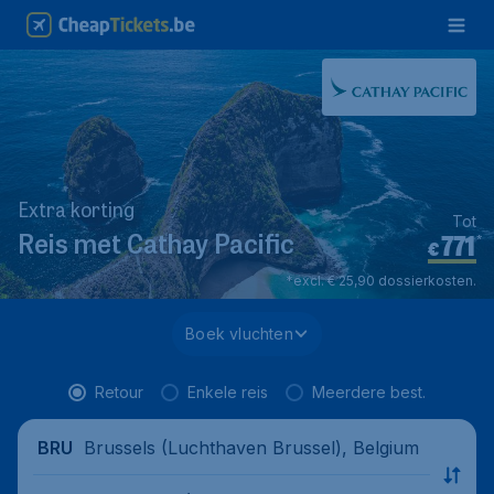
Extra korting
Tot
771
*
Reis met Cathay Pacific
€
*excl. € 25,90 dossierkosten.
Boek vluchten
Retour
Enkele reis
Meerdere best.
Brussels (Luchthaven Brussel), Belgium
BRU