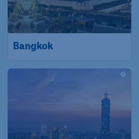
693
*
Bangkok
€
vanaf
Brussels
,
Luchthaven Brussel
Heenreis:
28 nov.
Bangkok
,
Internationale
Terugreis:
07 dec.
Luchthaven Suvarnabhumi
1u geleden gevonden
•
Cathay Pacific
885
*
€
vanaf