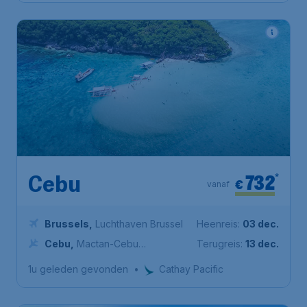
732
*
Cebu
€
vanaf
Brussels
,
Luchthaven Brussel
Heenreis:
03 dec.
Cebu
,
Mactan-Cebu
Terugreis:
13 dec.
International Airport
1u geleden gevonden
•
Cathay Pacific