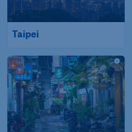
Taipei
Brussels
,
Luchthaven Brussel
Heenreis:
01 sep.
Taipei
,
Internationale
Terugreis:
09 sep.
luchthaven Taiwan Taoyuan
1u geleden gevonden
•
Cathay Pacific
821
*
Ho Chi Minh
€
vanaf