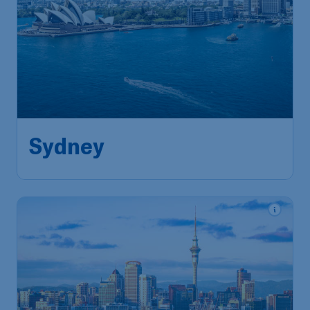
1.309
*
Sydney
€
vanaf
Brussels
,
Luchthaven Brussel
Heenreis:
26 okt.
Sydney
,
Kingsford Smith
Terugreis:
03 nov.
International Airport
1u geleden gevonden
•
Cathay Pacific