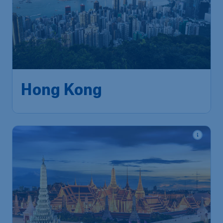
771
*
Hong Kong
€
vanaf
Brussels
,
Luchthaven Brussel
Heenreis:
26 okt.
Hong Kong
,
Luchthaven
Terugreis:
04 nov.
Hongkong
1u geleden gevonden
•
Cathay Pacific