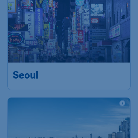
715
*
Seoul
€
vanaf
Brussels
,
Luchthaven Brussel
Heenreis:
21 nov.
Seoul
,
Incheon International
Terugreis:
30 nov.
Airport
1u geleden gevonden
•
Cathay Pacific