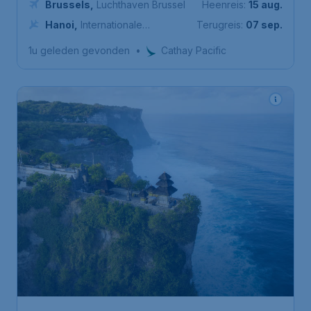
Brussels
,
Luchthaven Brussel
Heenreis:
15 aug.
Hanoi
,
Internationale
Terugreis:
07 sep.
Luchthaven Nội Bài
1u geleden gevonden
•
Cathay Pacific
752
*
Bali
€
vanaf
Brussels
,
Luchthaven Brussel
Heenreis:
08 dec.