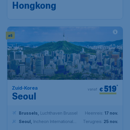
Hongkong
#5
519
*
Zuid-Korea
€
vanaf
Seoul
Brussels
,
Luchthaven Brussel
Heenreis:
17 nov.
Seoul
,
Incheon International
Terugreis:
25 nov.
Airport