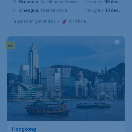
Brussels
,
Luchthaven Brussel
Heenreis:
05 dec.
Chengdu
,
Internationale
Terugreis:
13 dec.
luchthaven Chengdu Shuangliu
1u geleden gevonden
•
Air China
#4
Hongkong