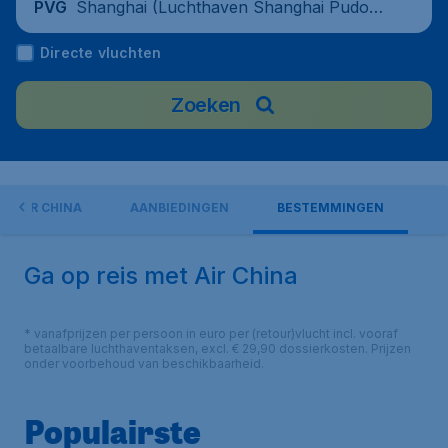
Shanghai (Luchthaven Shanghai Pudon
PVG
g), China
Directe vluchten
Zoeken
ER AIR CHINA
AANBIEDINGEN
BESTEMMINGEN
Ga op reis met Air China
* vanafprijzen per persoon in euro per (retour)vlucht incl. vooraf
betaalbare luchthaventaksen, excl. € 29,90 dossierkosten. Prijzen
onder voorbehoud van beschikbaarheid.
Populairste