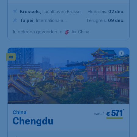
Brussels
,
Luchthaven Brussel
Heenreis:
02 dec.
Taipei
,
Internationale
Terugreis:
09 dec.
luchthaven Taiwan Taoyuan
1u geleden gevonden
•
Air China
#3
571
*
China
€
vanaf
Chengdu