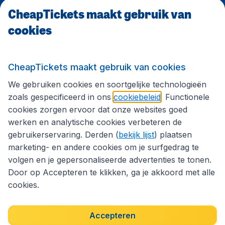
CheapTickets maakt gebruik van
CheapTickets.be
cookies
Internationale sites
CheapTickets maakt gebruik van cookies
We gebruiken cookies en soortgelijke technologieën
Volg CheapTickets.be
zoals gespecificeerd in ons
cookiebeleid
. Functionele
cookies zorgen ervoor dat onze websites goed
werken en analytische cookies verbeteren de
gebruikerservaring. Derden (
bekijk lijst
) plaatsen
marketing- en andere cookies om je surfgedrag te
volgen en je gepersonaliseerde advertenties te tonen.
Door op Accepteren te klikken, ga je akkoord met alle
cookies.
Toegankelijkheidsverklaring
Algemene voorwaarden
Disclaimer
Privacybeleid
Cookies
Accepteren