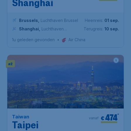
Shanghai
Brussels
,
Luchthaven Brussel
Heenreis:
01 sep.
Shanghai
,
Luchthaven
Terugreis:
10 sep.
Shanghai Pudong
1u geleden gevonden
•
Air China
#2
474
*
Taiwan
€
vanaf
Taipei