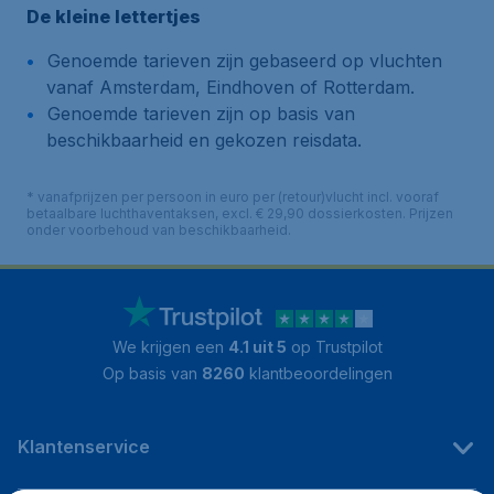
De kleine lettertjes
Genoemde tarieven zijn gebaseerd op vluchten
vanaf Amsterdam, Eindhoven of Rotterdam.
Genoemde tarieven zijn op basis van
beschikbaarheid en gekozen reisdata.
* vanafprijzen per persoon in euro per (retour)vlucht incl. vooraf
betaalbare luchthaventaksen, excl. € 29,90 dossierkosten. Prijzen
onder voorbehoud van beschikbaarheid.
We krijgen een
4.1 uit 5
op Trustpilot
Op basis van
8260
klantbeoordelingen
Klantenservice