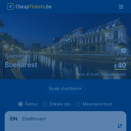
Roemenië
vanaf
40
*
Boekarest
€
*excl. € 25,90 dossierkosten.
Boek vluchten
Retour
Enkele reis
Meerdere best.
Eindhoven
EIN