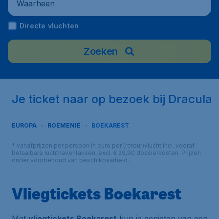
Waarheen
Directe vluchten
Zoeken
Je ticket naar op bezoek bij Dracula
EUROPA
ROEMENIË
BOEKAREST
* vanafprijzen per persoon in euro per (retour)vlucht incl. vooraf
betaalbare luchthaventaksen, excl. € 29,90 dossierkosten. Prijzen
onder voorbehoud van beschikbaarheid.
Vliegtickets Boekarest
Met
vliegtickets Boekarest
kun je genieten van een