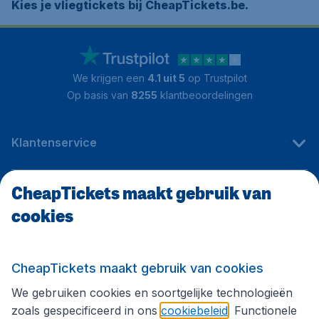
Kies je vliegtickets bij CheapTickets.be.
We krijgen een
4.1 uit 5
op Trustpilot
Op basis van
8255
klantbeoordelingen
Klantenservice
CheapTickets maakt gebruik van
CheapTickets.be
cookies
Internationale sites
CheapTickets maakt gebruik van cookies
We gebruiken cookies en soortgelijke technologieën
Volg CheapTickets.be
zoals gespecificeerd in ons
cookiebeleid
. Functionele