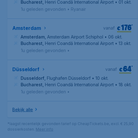
Bucharest
,
Henri Coandă International Airport
• 01 okt.
1u geleden gevonden
•
Ryanair
176
*
€
Amsterdam
vanaf
Amsterdam
,
Amsterdam Airport Schiphol
• 06 okt.
Bucharest
,
Henri Coandă International Airport
• 13 okt.
1u geleden gevonden
•
64
*
€
Düsseldorf
vanaf
Dusseldorf
,
Flughafen Düsseldorf
• 10 okt.
Bucharest
,
Henri Coandă International Airport
• 18 okt.
1u geleden gevonden
•
Bekijk alle
*laagst recentelijk gevonden tarief op CheapTickets.be, excl. € 25,90
dossierkosten.
Meer info