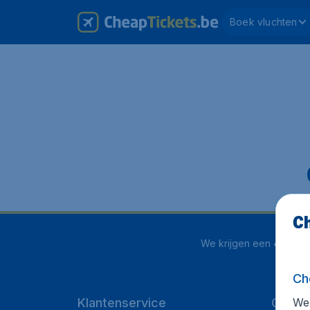
Boek vluchten
Ch
We krijgen een
4.1 uit 5
Ch
We 
Klantenservice
Cheap