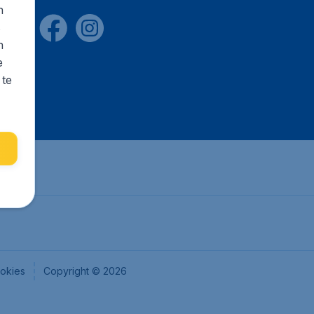
n
s
n
e
 te
okies
Copyright © 2026