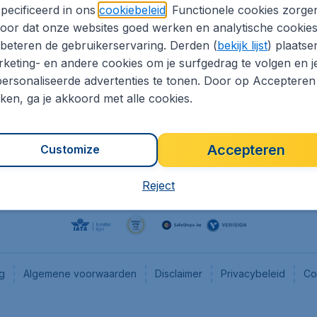
pecificeerd in ons
cookiebeleid
. Functionele cookies zorge
eaptickets.be
Flugladen.de
oor dat onze websites goed werken en analytische cookie
he informatie
CheapTickets.ch
beteren de gebruikerservaring. Derden (
bekijk lijst
) plaatse
CheapTickets.nl
keting- en andere cookies om je surfgedrag te volgen en j
ersonaliseerde advertenties te tonen. Door op Accepteren
es
CheapTickets.sg
kken, ga je akkoord met alle cookies.
Accepteren
Customize
Reject
ng
Algemene voorwaarden
Disclaimer
Privacybeleid
Co