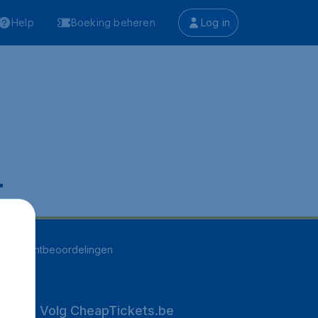
Help
Boeking beheren
Log in
.
255
klantbeoordelingen
Volg CheapTickets.be