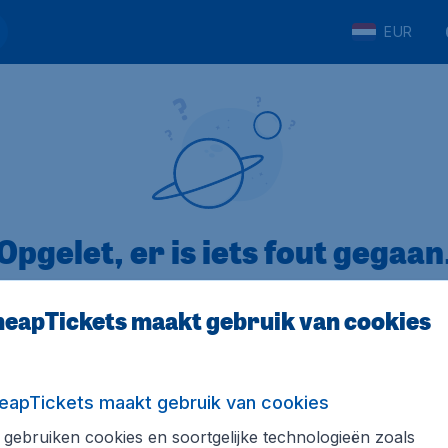
EUR
Opgelet, er is iets fout gegaan
eapTickets maakt gebruik van cookies
op Trustpilot
Op basis van
8
eapTickets maakt gebruik van cookies
gebruiken cookies en soortgelijke technologieën zoals
Tickets.be
Internationale sites